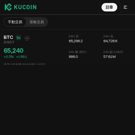
註冊
手動交易
策略交易
BTC
24H 高
24H 低
5x
65,296.2
64,728.6
/
USDT
65,240
24h 量 (BTC)
24h 額 (USDT)
+0.3%
+
199.1
886.0
57.61M
借貸小時利率/年化利率 (USDT)
--
/
--
圖表
動態
幣種信息
委託掛單
實時成交
分時
15 分鐘
圖表
深度