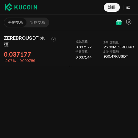
註冊
手動交易
策略交易
ZEREBROUSDT 永
標記價格
24h 交易量
續
0.037177
25.33M
ZEREBRO
24h 交易額
指數價格
0.037177
950.47K
USDT
0.037144
-2.07%
-0.000786
圖表
動態
幣種信息
委託掛單
實時成交
分時
15 分鐘
最新價格
圖表
深度