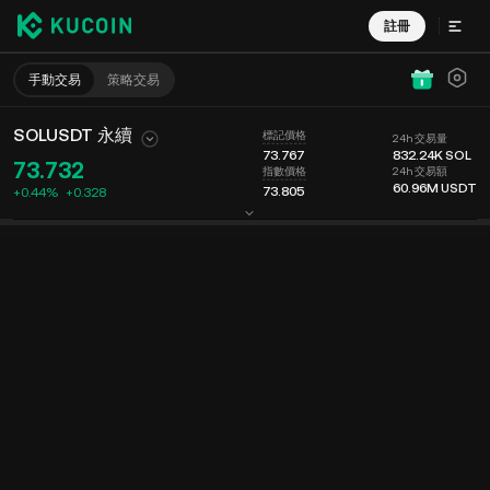
註冊
手動交易
策略交易
SOLUSDT 永續
標記價格
24h 交易量
73.767
832.24K
SOL
73.732
24h 交易額
指數價格
60.96M
USDT
73.805
+0.44%
+
0.328
圖表
動態
幣種信息
委託掛單
實時成交
分時
15 分鐘
最新價格
圖表
深度