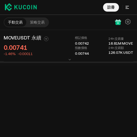
註冊
手動交易
策略交易
MOVEUSDT 永續
標記價格
24h 交易量
0.00742
16.81M
MOVE
0.00741
24h 交易額
指數價格
126.07K
USDT
0.00744
-1.46%
-0.00011
圖表
動態
幣種信息
委託掛單
實時成交
分時
15 分鐘
最新價格
圖表
深度