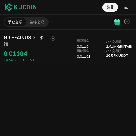
註冊
手動交易
策略交易
GRIFFAINUSDT 永
標記價格
24h 交易量
續
0.01104
2.41M
GRIFFAIN
24h 交易額
指數價格
0.01104
26.57K
USDT
0.01101
+6.56%
+
0.00068
圖表
動態
幣種信息
委託掛單
實時成交
分時
15 分鐘
最新價格
圖表
深度