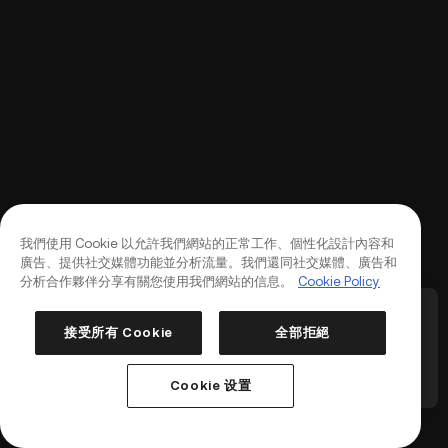
我們使用 Cookie 以允許我們網站的正常工作、個性化設計內容和
廣告、提供社交媒體功能並分析流量。我們還同社交媒體、廣告和
分析合作夥伴分享有關您使用我們網站的信息。
Cookie Policy
2USDT 永續合約，
KuCoin 合約將下架多個永續合約及相關服務
Ku
（2026-08-12）
整機
接受所有 Cookie
全部拒絕
登入
註冊
5
/
5
1
/
5
幣種下線
最
Cookie 设置