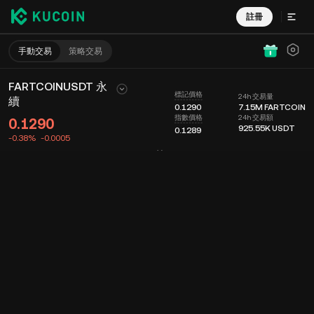
註冊
手動交易
策略交易
FARTCOINUSDT 永
標記價格
24h 交易量
續
0.1290
7.15M
FARTCOIN
24h 交易額
指數價格
0.1290
925.55K
USDT
0.1289
-0.38%
-0.0005
圖表
動態
幣種信息
委託掛單
實時成交
分時
15 分鐘
最新價格
圖表
深度