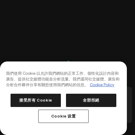
我們使用 Cookie 以允許我們網站的正常工作、個性化設計內容和
廣告、提供社交媒體功能並分析流量。我們還同社交媒體、廣告和
分析合作夥伴分享有關您使用我們網站的信息。
Cookie Policy
2USDT 永續合約，
KuCoin 合約將下架多個永續合約及相關服務
Ku
（2026-08-12）
整機
接受所有 Cookie
全部拒絕
登入
註冊
5
/
5
1
/
5
幣種下線
最
Cookie 设置