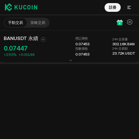
註冊
手動交易
策略交易
BANUSDT 永續
標記價格
24h 交易量
0.07453
302.16K
BAN
0.07447
24h 交易額
指數價格
23.72K
USDT
0.07453
+2.53%
+
0.00184
圖表
動態
幣種信息
委託掛單
實時成交
分時
15 分鐘
最新價格
圖表
深度