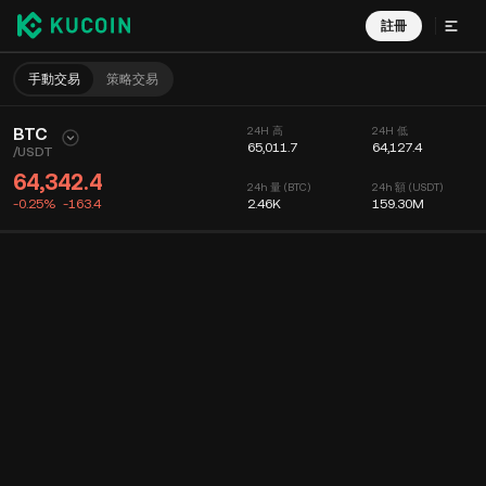
註冊
手動交易
策略交易
BTC
24H 高
24H 低
65,011.7
64,127.4
/
USDT
64,342.4
24h 量 (BTC)
24h 額 (USDT)
-0.25%
-163.4
2.46K
159.30M
圖表
動態
幣種信息
委託掛單
實時成交
分時
15 分鐘
圖表
深度