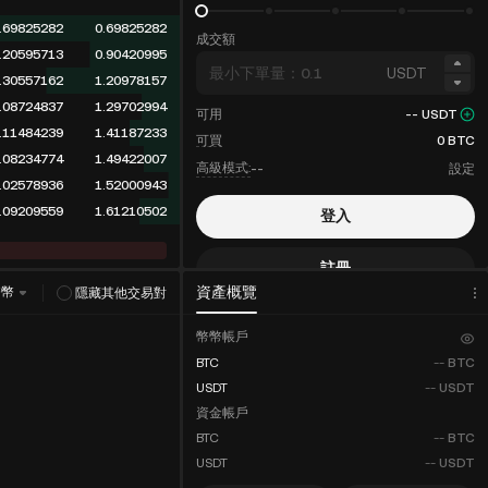
.69825282
0.69825282
成交額
.20595713
0.90420995
USDT
.30557162
1.20978157
.08724837
1.29702994
可用
--
USDT
.11484239
1.41187233
可買
0
BTC
.08234774
1.49422007
高級模式:
--
設定
.02578936
1.52000943
.09209559
1.61210502
登入
註冊
資產概覽
幣幣
隱藏其他交易對
手續費優惠
幣幣帳戶
BTC
--
BTC
USDT
--
USDT
資金帳戶
BTC
--
BTC
USDT
--
USDT