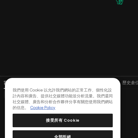
當前委託
(
0
)
倉位 (0)
資產
歷史委託
成交明細
歷史倉
我們使用 Cookie 以允許我們網站的正常工作、個性化設
基礎委託 (0)
高級委託 (0)
TWAP訂單 (0)
計內容和廣告、提供社交媒體功能並分析流量。我們還同
社交媒體、廣告和分析合作夥伴分享有關您使用我們網站
的信息。
Cookie Policy
接受所有 Cookie
全部拒絕