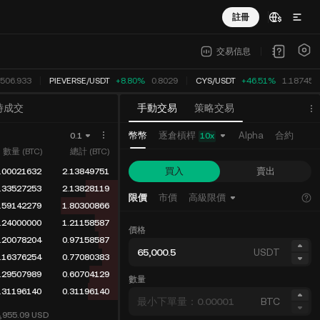
註冊
交易信息
506.933
PIEVERSE
/
USDT
+8.80%
0.8029
CYS
/
USDT
+46.51%
1.18745
時成交
手動交易
策略交易
逐倉槓桿
幣幣
Alpha
合約
0.1
10
x
數量 (BTC)
總計 (BTC)
買入
賣出
.00021632
2.13849751
.33527253
2.13828119
限價
市價
高級限價
.59142279
1.80300866
.24000000
1.21158587
價格
.20078204
0.97158587
USDT
.16376254
0.77080383
.29507989
0.60704129
數量
.31196140
0.31196140
BTC
4,955.09
USD