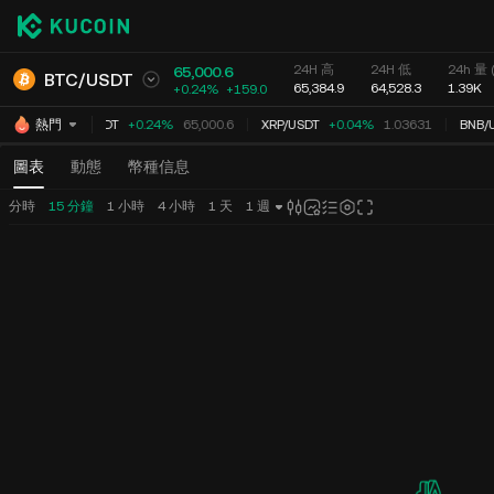
24H 高
24H 低
24h 量 
65,000.6
BTC
/
USDT
65,384.9
64,528.3
1.39K
+0.24%
+
159.0
BTC
/
USDT
+0.24%
65,000.6
XRP
/
USDT
+0.04%
1.03631
BNB
/
U
熱門
圖表
動態
幣種信息
分時
15 分鐘
1 小時
4 小時
1 天
1 週