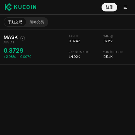
註冊
手動交易
策略交易
MASK
24H 高
24H 低
0.3742
0.362
/
USDT
0.3729
24h 量 (MASK)
24h 額 (USDT)
+2.08%
+
0.0076
14.92K
5.51K
圖表
動態
幣種信息
委託掛單
實時成交
分時
15 分鐘
圖表
深度