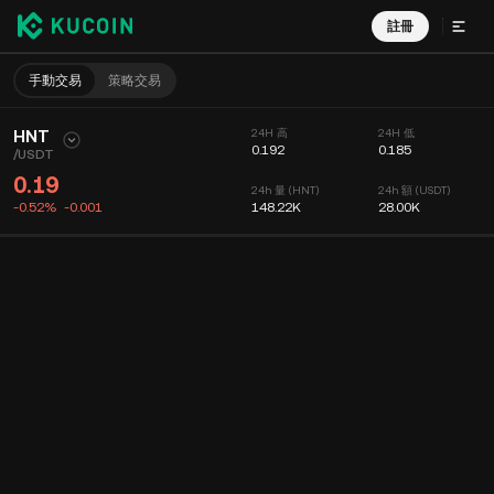
註冊
手動交易
策略交易
HNT
24H 高
24H 低
0.192
0.185
/
USDT
0.19
24h 量 (HNT)
24h 額 (USDT)
-0.52%
-0.001
148.22K
28.00K
圖表
動態
幣種信息
委託掛單
實時成交
分時
15 分鐘
圖表
深度