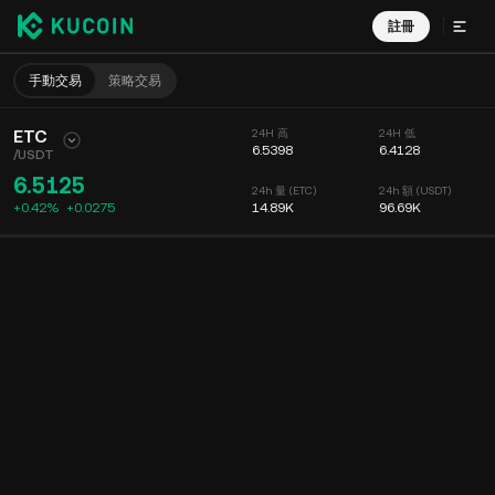
註冊
手動交易
策略交易
ETC
24H 高
24H 低
6.5398
6.4128
/
USDT
6.5125
24h 量 (ETC)
24h 額 (USDT)
+0.42%
+
0.0275
14.89K
96.69K
圖表
動態
幣種信息
委託掛單
實時成交
分時
15 分鐘
圖表
深度