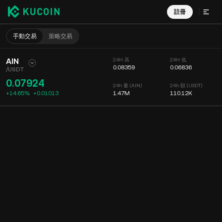
註冊
手動交易
策略交易
AIN
24H 高
24H 低
0.08359
0.06836
/
USDT
0.07924
24h 量 (AIN)
24h 額 (USDT)
+14.65%
+
0.01013
1.47M
110.12K
圖表
動態
幣種信息
委託掛單
實時成交
分時
15 分鐘
圖表
深度