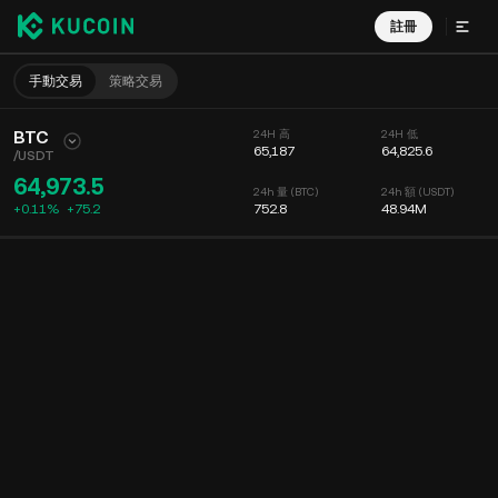
註冊
手動交易
策略交易
BTC
24H 高
24H 低
65,187
64,825.6
/
USDT
64,973.5
24h 量 (BTC)
24h 額 (USDT)
+0.11%
+
75.2
752.8
48.94M
圖表
動態
幣種信息
委託掛單
實時成交
分時
15 分鐘
圖表
深度