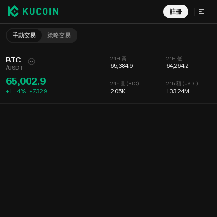
註冊
手動交易
策略交易
BTC
24H 高
24H 低
65,384.9
64,264.2
/
USDT
65,002.9
24h 量 (BTC)
24h 額 (USDT)
+1.14%
+
732.9
2.05K
133.24M
圖表
動態
幣種信息
委託掛單
實時成交
分時
15 分鐘
圖表
深度