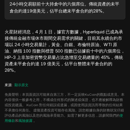
24小時交易額前十大持倉中的六個席位。傳統資產的未平
倉合約達19億美元，佔平台總未平倉合約的28%。
火星財經消息，4 月 1 日，據官方數據，Hyperliquid 已成為承
接傳統金融市場休市期間交易需求的關鍵，目前其永續合約市
場以 24 小時交易量計，黃金、白銀、布倫特原油、WTI 原
油、納指 100 指數與標普 500 指數已佔據前十中的六個席位，
HIP-3 上非加密貨幣交易量占比急增至交易總量的 45%，傳統
資產未平倉合約達 19 億美元，佔平台整體未平倉合約的
28%。
來源
:
顯示原文
免責聲明：本頁面資訊可能來自第三方，不一定反映KuCoin的觀點或意見。本
內容僅供一般參考之用，不構成任何形式的陳述或保證，也不應被解釋為財務
或投資建議。 KuCoin 對任何錯誤或遺漏，或因使用該資訊而導致的任何結果
不承擔任何責任。 虛擬資產投資可能存在風險。請您根據自身的財務狀況仔細
評估產品的風險以及您的風險承受能力。如需了解更多信息，請參閱我們的
使
用條款
和
風險披露
。