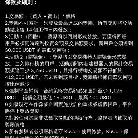
條款及細則：
1.交易額 =（買入 + 賣出）* 價格；
2.獎勵不可累計，只發放最高達成的獎勵。所有獎勵將於活
動結束後 14 個工作日內發放；
3.活動 1（回贈）：獎勵將以回贈形式發放。要獲得回贈，
用戶必須同時達到投資金額及交易額要求。新用戶必須達到
30,000 USDT 的最低交易額；
4.活動 2（體驗金）：獎勵將以交易機器人體驗金形式發
放。進入排行榜的用戶，活動期間內新建機器人的累計交易
額須達至少 3,750 USDT，且排行榜總交易額不得低於
412,500 USDT。若未達到該目標，獎勵將根據實際交易額
按比例減少；
5.強制平倉補償：合約策略交易額必須達到至少 1,125
USDT，補償金額最低 15 USDT，最高 100 USDT；
6.如發現存在作弊或企圖實施欺詐的重複或虛假帳戶，平台
將停止發放獎勵；
7.對於任何試圖非法獲取獎勵的操縱行為，違規者將被取消
獎勵資格；
8.所有參與者必須嚴格遵守 KuCoin 使用條款。KuCoin 保