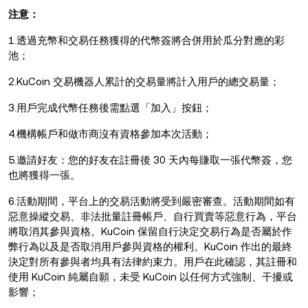
注意：
1.透過充幣和交易任務獲得的代幣簽將合併用於瓜分對應的彩
池；
2.KuCoin 交易機器人累計的交易量將計入用戶的總交易量；
3.用戶完成代幣任務後需點選「加入」按鈕；
4.機構帳戶和做市商沒有資格參加本次活動；
5.邀請好友：您的好友在註冊後 30 天內每賺取一張代幣簽，您
也將獲得一張。
6.活動期間，平台上的交易活動將受到嚴密審查。活動期間如有
惡意操縱交易、非法批量註冊帳戶、自行買賣等惡意行為，平台
將取消其參與資格。KuCoin 保留自行決定交易行為是否屬於作
弊行為以及是否取消用戶參與資格的權利。KuCoin 作出的最終
決定對所有參與者均具有法律約束力。用戶在此確認，其註冊和
使用 KuCoin 純屬自願，未受 KuCoin 以任何方式強制、干擾或
影響；