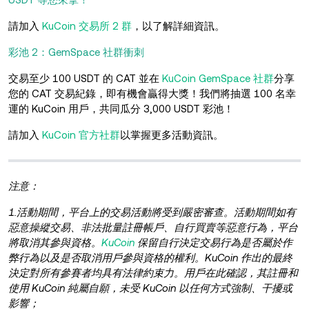
請加入
KuCoin 交易所 2 群
，以了解詳細資訊。
彩池 2：GemSpace 社群衝刺
交易至少 100 USDT 的 CAT 並在
KuCoin GemSpace 社群
分享
您的 CAT 交易紀錄，即有機會贏得大獎！我們將抽選 100 名幸
運的 KuCoin 用戶，共同瓜分 3,000 USDT 彩池！
請加入
KuCoin 官方社群
以掌握更多
活動資訊。
注意：
1.活動期間，平台上的交易活動將受到嚴密審查。活動期間如有
惡意操縱交易、非法批量註冊帳戶、自行買賣等惡意行為，平台
將取消其參與資格。
KuCoin
保留自行決定交易行為是否屬於作
弊行為以及是否取消用戶參與資格的權利。KuCoin 作出的最終
決定對所有參賽者均具有法律約束力。用戶在此確認，其註冊和
使用 KuCoin 純屬自願，未受 KuCoin 以任何方式強制、干擾或
影響；