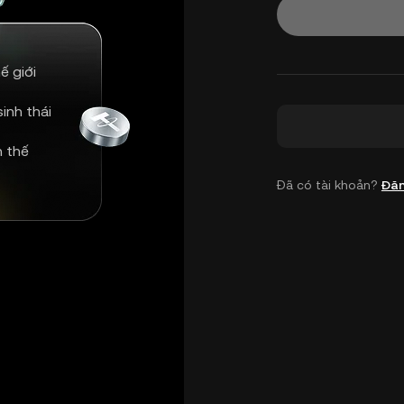
ế giới
inh thái
n thế
Đã có tài khoản?
Đăn