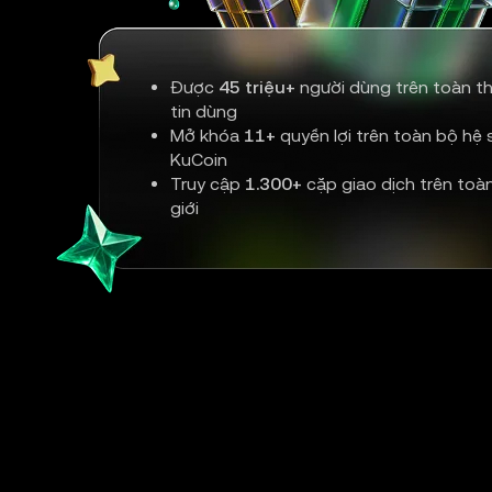
Được
45 triệu+
người dùng trên toàn th
tin dùng
Mở khóa
11+
quyền lợi trên toàn bộ hệ s
KuCoin
Truy cập
1.300+
cặp giao dịch trên toà
giới