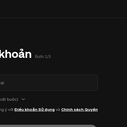
 khoản
Bước 1/3
ại
 bắt buộc)
ng ý với
Điều khoản Sử dụng
và
Chính sách Quyền