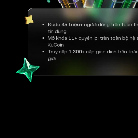
Được
45 triệu+
người dùng trên toàn th
tin dùng
Mở khóa
11+
quyền lợi trên toàn bộ hệ s
KuCoin
Truy cập
1.300+
cặp giao dịch trên toà
giới