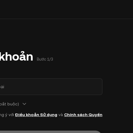
 khoản
Bước 1/3
ại
 bắt buộc)
ng ý với
Điều khoản Sử dụng
và
Chính sách Quyền