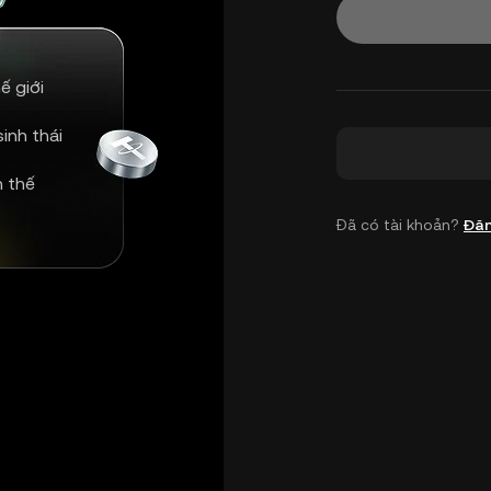
ế giới
inh thái
n thế
Đã có tài khoản?
Đăn