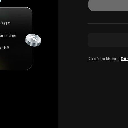
ế giới
inh thái
n thế
Đã có tài khoản?
Đăn