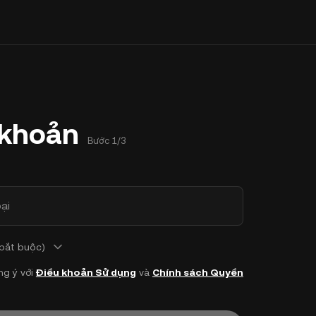
 khoản
Bước 1/3
ại
 bắt buộc)
ng ý với
Điều khoản Sử dụng
và
Chính sách Quyền