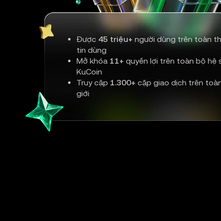
Được
45 triệu+
người dùng trên toàn th
tin dùng
Mở khóa
11+
quyền lợi trên toàn bộ hệ s
KuCoin
Truy cập
1.300+
cặp giao dịch trên toà
giới