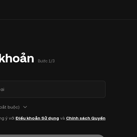
 khoản
Bước 1/3
ại
 bắt buộc)
ng ý với
Điều khoản Sử dụng
và
Chính sách Quyền