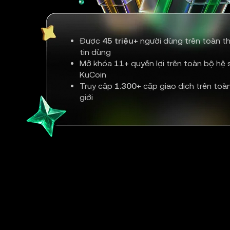
Được
45 triệu+
người dùng trên toàn th
tin dùng
Mở khóa
11+
quyền lợi trên toàn bộ hệ s
KuCoin
Truy cập
1.300+
cặp giao dịch trên toà
giới