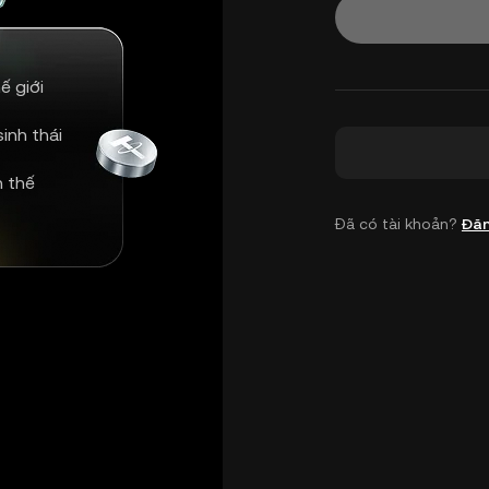
ế giới
inh thái
n thế
Đã có tài khoản?
Đăn