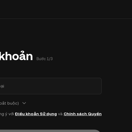
 khoản
Bước 1/3
ại
 bắt buộc)
ng ý với
Điều khoản Sử dụng
và
Chính sách Quyền