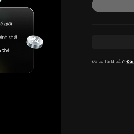
ế giới
inh thái
n thế
Đã có tài khoản?
Đăn