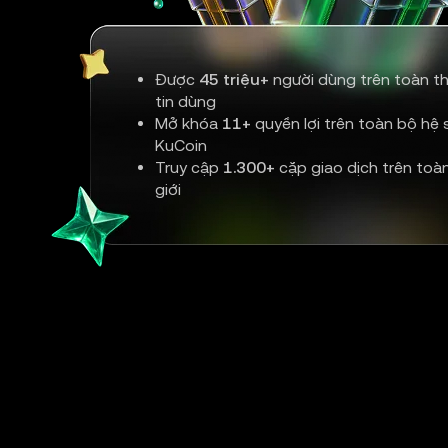
Được
45 triệu+
người dùng trên toàn th
tin dùng
Mở khóa
11+
quyền lợi trên toàn bộ hệ s
KuCoin
Truy cập
1.300+
cặp giao dịch trên toà
giới