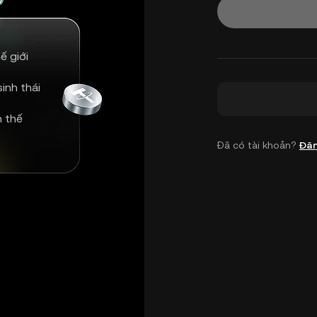
ế giới
inh thái
n thế
Đã có tài khoản?
Đăn