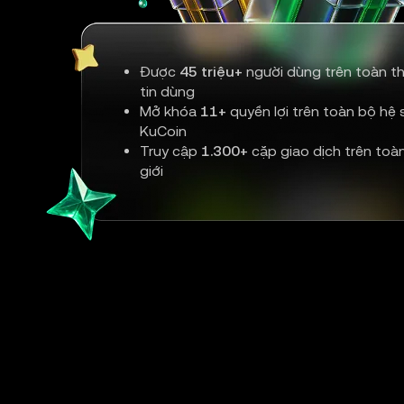
Được
45 triệu+
người dùng trên toàn th
tin dùng
Mở khóa
11+
quyền lợi trên toàn bộ hệ s
KuCoin
Truy cập
1.300+
cặp giao dịch trên toà
giới