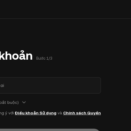
 khoản
Bước 1/3
ại
 bắt buộc)
ng ý với
Điều khoản Sử dụng
và
Chính sách Quyền