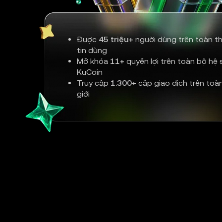
Được
45 triệu+
người dùng trên toàn th
tin dùng
Mở khóa
11+
quyền lợi trên toàn bộ hệ s
KuCoin
Truy cập
1.300+
cặp giao dịch trên toà
giới