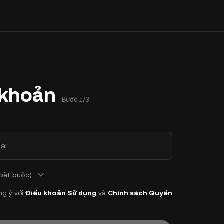
 khoản
Bước 1/3
ại
 bắt buộc)
ng ý với
Điều khoản Sử dụng
và
Chính sách Quyền