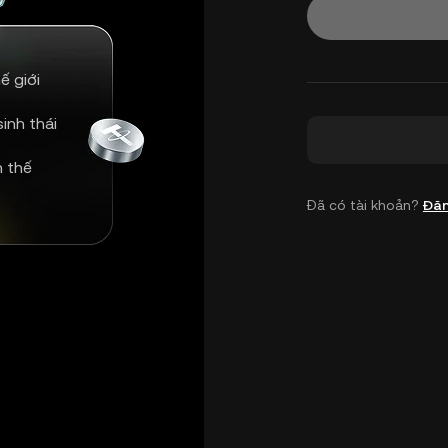
ế giới
inh thái
n thế
Đã có tài khoản?
Đăn