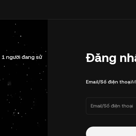
Đăng nh
ì 1 người đang sử
Email/Số điện thoại
M
Email/Số điện thoại