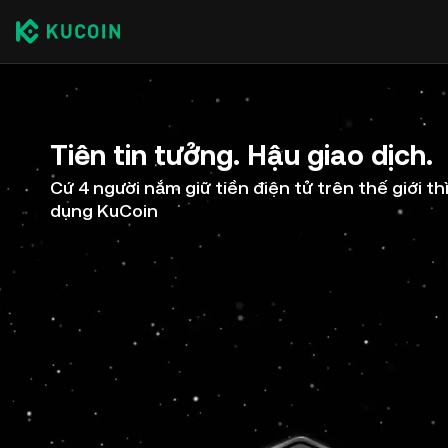
Tiên tin tưởng. Hậu giao dịch.
Cứ 4 người nắm giữ tiền điện tử trên thế giới th
dụng KuCoin