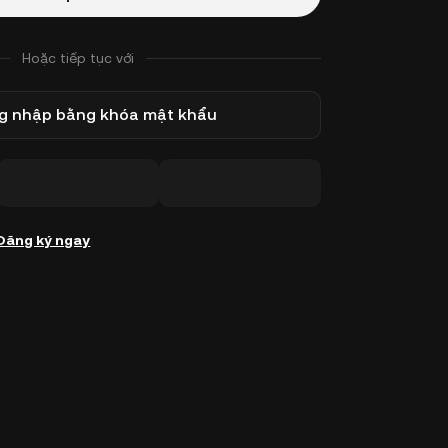
Hoặc tiếp tục với
g nhập bằng khóa mật khẩu
Đăng ký ngay