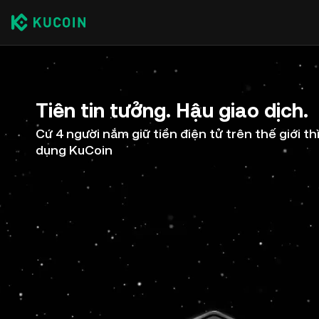
Tiên tin tưởng. Hậu giao dịch.
Cứ 4 người nắm giữ tiền điện tử trên thế giới th
dụng KuCoin