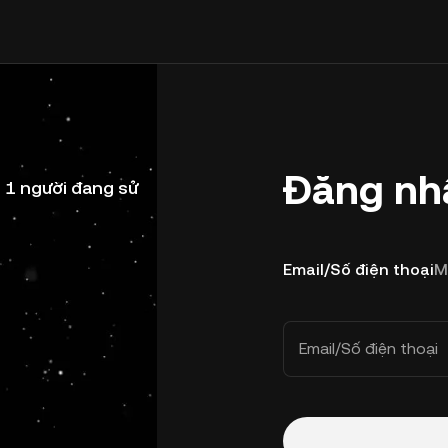
Đăng nh
ì 1 người đang sử
Email/Số điện thoại
M
Email/Số điện thoại