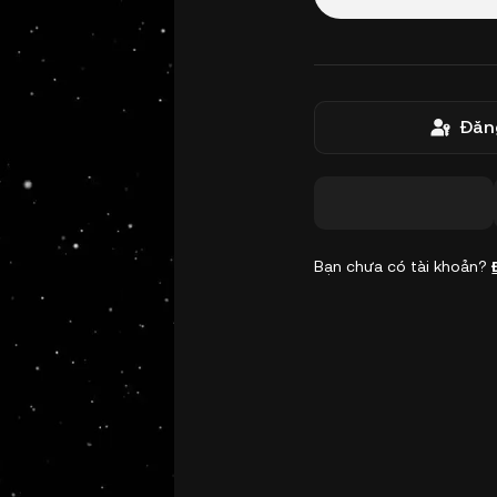
Đăn
Bạn chưa có tài khoản?