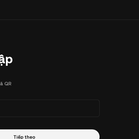
ập
ã QR
Tiếp theo