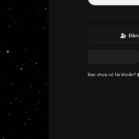
Đăn
Bạn chưa có tài khoản?