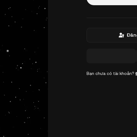
Đăn
Bạn chưa có tài khoản?