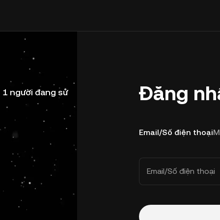
Đăng nh
ì 1 người đang sử
Email/Số điện thoại
M
Email/Số điện thoại