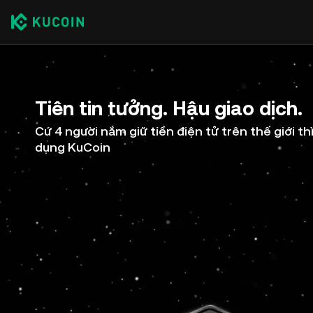
Tiên tin tưởng. Hậu giao dịch.
Cứ 4 người nắm giữ tiền điện tử trên thế giới th
dụng KuCoin