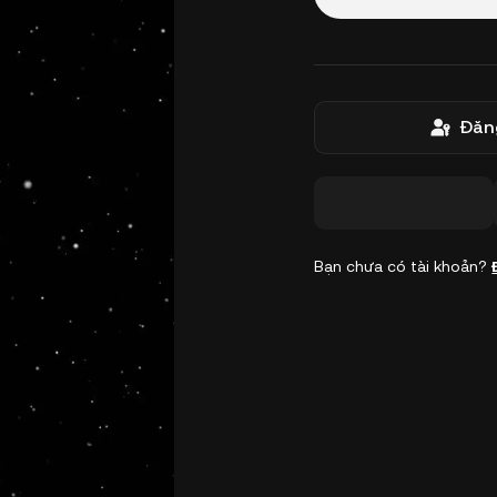
Đăn
Bạn chưa có tài khoản?