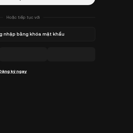
Hoặc tiếp tục với
g nhập bằng khóa mật khẩu
Đăng ký ngay