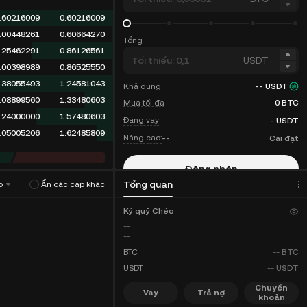
.60216009
0.60216009
.00448261
0.60664270
Tổng
.25462291
0.86126561
USDT
.00398989
0.86525550
.38055493
1.24581043
Khả dụng
--
USDT
.08899560
1.33480603
Mua tối đa
0
BTC
.24000000
1.57480603
Đang vay
-
USDT
.05005206
1.62485809
Nâng cao:
--
Cài đặt
Đăng nhập
Tổng quan
o
Ẩn các cặp khác
Đăng ký
Ký quỹ Chéo
--
--
BTC
--
BTC
USDT
--
USDT
Chuyển
Vay
Trả nợ
khoản