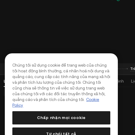
Chúng tôi sử dụng cookie để trang web của chúng
Chuyển khoản
Đang vay
Giao dịch
Tr
Quy trình
tôi hoạt động bình thường, cá nhân hoá nội dung và
quảng cáo, cung cấp các tính năng của mạng xã hội
Lệnh giao dịch mở
(
0
)
Vị thế (0)
Tài sản
Lịch sử Lệnh
L
và phân tích lưu lượng của chúng tôi. Chúng tôi
cũng chia sẻ thông tin về việc sử dụng trang web
Lệnh cơ bản (0)
Lệnh đặt trước (0)
của chúng tôi với các đối tác truyền thông xã hội,
quảng cáo và phân tích của chúng tôi.
Cookie
Policy
Chấp nhận mọi cookie
Từ chối tất cả