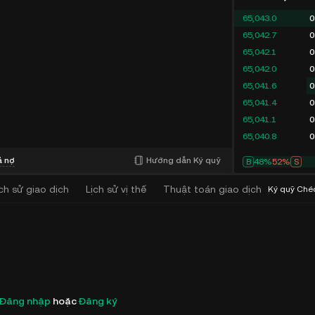
65,043.0
0
65,042.7
0
65,042.1
0
65,042.0
0
65,041.6
0
65,041.4
0
65,041.1
0
65,040.8
0
ả nợ
Hướng dẫn Ký quỹ
B
48%
52%
S
ịch sử giao dịch
Lịch sử vị thế
Thuật toán giao dịch
(
0
)
Ký quỹ Ché
Đăng nhập
hoặc
Đăng ký