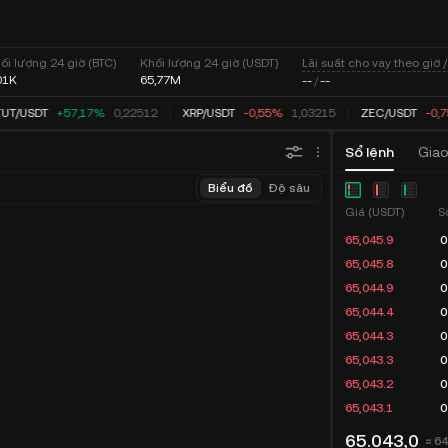
Lãi suất cho vay theo giờ 
ối lượng 24 giờ (BTC)
Khối lượng 24 giờ (USDT)
01K
65,77M
--
/
--
UT
/
USDT
+57,17%
0,22512
XRP
/
USDT
-0,55%
1,03215
ZEC
/
USDT
-0,
Sổ lệnh
Giao
Biểu đồ
Độ sâu
Giá (USDT)
S
65,045.9
0
65,045.8
0
65,044.9
0
65,044.4
0
65,044.3
0
65,043.3
0
65,043.2
0
65,043.1
0
65.043,0
≈ 6