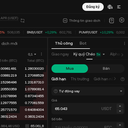
Đăng ký
/ APR (USDT)
Thông tin giao dịch
75%
508,035
BNB
/
USDT
+0,29%
602,791
PUMP
/
USDT
+10,29%
0,0027
Thủ công
Bot
 dịch mới
Ký quỹ Chéo
Giao ngay
Alpha
H
0,1
5
x
ố tiền (BTC)
Total (BTC)
Mua
Bán
.00961491
1.28030020
.03881219
1.27068529
Giới hạn
Thị trường
Giới hạn nâng cao
.15296496
1.23187310
.20550359
1.07890814
Tự động vay
.10278896
0.87340455
Giá
.12977555
0.77061559
USDT
.25771570
0.64084004
.38312434
0.38312434
Số tiền
4.984,46
USD
65.061,8
BTC