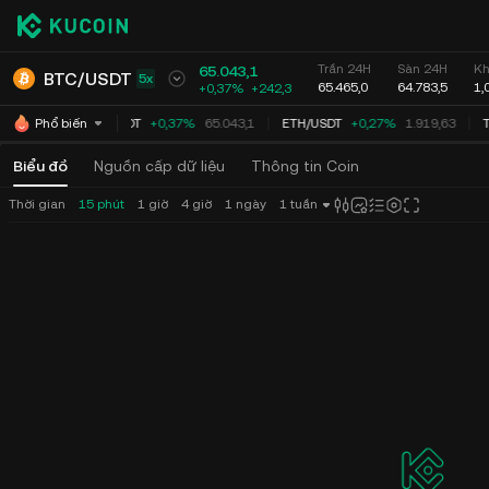
Trần 24H
Sàn 24H
Kh
65.043,1
BTC
/
USDT
5x
65.465,0
64.783,5
1,
+0,37%
+
242,3
BTC
/
USDT
+0,37%
65.043,1
ETH
/
USDT
+0,27%
1.919,63
T
Phổ biến
Biểu đồ
Nguồn cấp dữ liệu
Thông tin Coin
Thời gian
15 phút
1 giờ
4 giờ
1 ngày
1 tuần