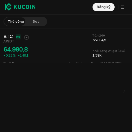
Đăng ký
Thủ công
Bot
BTC
Trần 24H
5x
65.384,9
/
USDT
64.990,8
Khối lượng 24 giờ (BTC)
+0,22%
+
149,1
1,39K
Sàn 24H
Lãi suất cho vay theo giờ / APR (USDT)
64.528,3
--
/
--
Khối lượng 24 giờ (USDT)
90,69M
Biểu đồ
Nguồn cấp dữ liệu
Thông tin Coin
Sổ lệnh
Giao dịch mớ
Thời gian
15 phút
Biểu đồ
Độ sâu