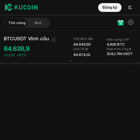
Đăng ký
Thủ công
Bot
BTCUSDT Vĩnh cửu
Giá Đánh dấu
Khối lượng 24H
64.641,05
4,92K
BTC
64.638,9
Doanh thu 24 giờ
Giá Chỉ số
318,17M
USDT
64.675,20
+0,1%
+
67,2
Biểu đồ
Nguồn cấp dữ liệu
Thông tin Coin
Sổ lệnh
Giao dịch mớ
Thời gian
15 phút
Giá Cuối cùng
Biểu đồ
Độ sâu