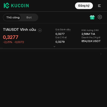
Đăng ký
Thủ công
Bot
TIAUSDT Vĩnh cửu
Giá Đánh dấu
Khối lượng 24H
0,3277
2,56M
TIA
0,3277
Doanh thu 24 giờ
Giá Chỉ số
854,01K
USDT
0,3279
-2,15%
-0,0072
Biểu đồ
Nguồn cấp dữ liệu
Thông tin Coin
Sổ lệnh
Giao dịch mớ
Thời gian
15 phút
Giá Cuối cùng
Biểu đồ
Độ sâu