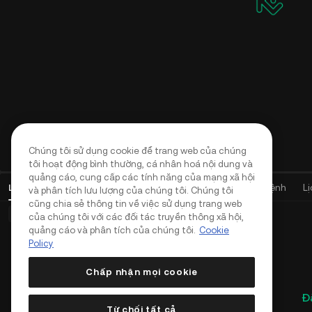
Chúng tôi sử dụng cookie để trang web của chúng
tôi hoạt động bình thường, cá nhân hoá nội dung và
quảng cáo, cung cấp các tính năng của mạng xã hội
Lệnh giao dịch mở
(
0
)
Vị thế (0)
Tài sản
Lịch sử Lệnh
L
và phân tích lưu lượng của chúng tôi. Chúng tôi
cũng chia sẻ thông tin về việc sử dụng trang web
Lệnh cơ bản (0)
Lệnh đặt trước (0)
Lệnh TWAP (0)
của chúng tôi với các đối tác truyền thông xã hội,
quảng cáo và phân tích của chúng tôi.
Cookie
Policy
Chấp nhận mọi cookie
Đ
Từ chối tất cả