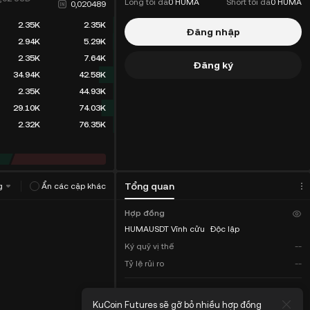
Long tối đa
0 HUMA
Short tối đa
0 HUMA
0,020489
2.35K
2.35K
Đăng nhập
2.94K
5.29K
2.35K
7.64K
Đăng ký
34.94K
42.58K
2.35K
44.93K
29.10K
74.03K
2.32K
76.35K
Tổng quan
g
Ẩn các cặp khác
Hợp đồng
HUMAUSDT Vĩnh cửu
Độc lập
Ký quỹ vị thế
--
Tỷ lệ rủi ro
--
COIN-M
ết hợp đồng vĩnh
KuCoin Futures sẽ gỡ bỏ nhiều hợp đồng
KuCo
Tổng số dư
--