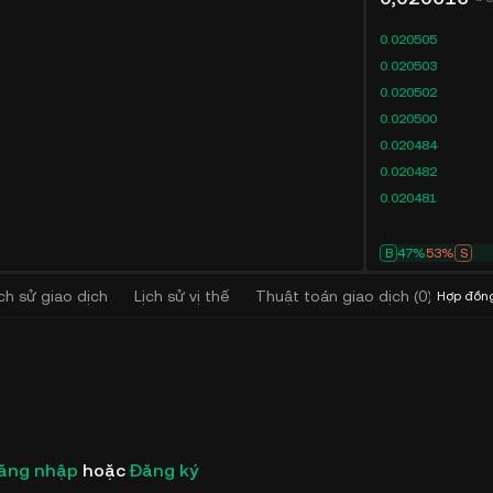
0.020505
0.020503
0.020502
0.020500
0.020484
0.020482
0.020481
B
47%
53%
S
ịch sử giao dịch
Lịch sử vị thế
Thuật toán giao dịch
(
0
)
Hợp đồn
ăng nhập
hoặc
Đăng ký
KuCoin Futures sẽ niêm y