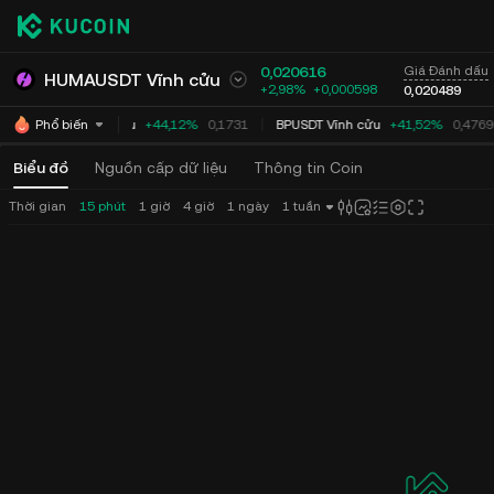
0,020616
Giá Đánh dấu
HUMAUSDT Vĩnh cửu
+2,98%
+
0,000598
0,020489
STGUSDT Vĩnh cửu
+44,12%
0,1731
BPUSDT Vĩnh cửu
+41,52%
0,4769
Phổ biến
Biểu đồ
Nguồn cấp dữ liệu
Thông tin Coin
Thời gian
15 phút
1 giờ
4 giờ
1 ngày
1 tuần