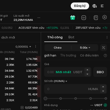
Đăng ký
24 giờ
Lãi suất mở
DT
23,29M
HUMA
0,01052
ACEUSDT Vĩnh cửu
+67,03%
0,1201
ZBTUSDT Vĩnh cửu
+7,6
Thủ công
Bot
 dịch mới
0,000001
Chéo
5.00x
tiền (HUMA)
Total (HUMA)
giới hạn
Thị trường
Có điều kiện
39.74K
174.76K
Giá
2.35K
135.02K
34.94K
132.67K
Mới nhất
USDT
BBO
29.10K
97.73K
Số tiền
(HUMA)
2.28K
68.63K
34.94K
66.35K
HUMA
29.10K
31.41K
2.31K
2.31K
Khả dụng
--
USDT
0,020489
0,02
USD