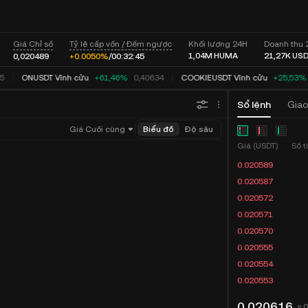
Giá Chỉ số
Tỷ lệ cấp vốn / Đếm ngược
Khối lượng 24H
Doanh thu 
1,04M
HUMA
21,27K
US
0,020489
+0.0050%
/
00:
32:
45
5
ONUSDT Vĩnh cửu
+61,46%
0,40634
COOKIEUSDT Vĩnh cửu
+25,53%
Sổ lệnh
Giao
Giá Cuối cùng
Biểu đồ
Độ sâu
Giá (USDT)
Số 
0.020589
0.020587
0.020572
0.020571
0.020570
0.020555
0.020554
0.020553
0,020616
≈ 