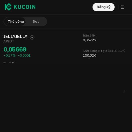
Đăng ký
Thủ công
Bot
JELLYJELLY
Trần 24H
0,05725
/
USDT
0,05669
Khối lượng 24 giờ (JELLYJELLY)
+0,17%
+
0,0001
150,32K
Sàn 24H
0,05619
Khối lượng 24 giờ (USDT)
8,51K
Biểu đồ
Nguồn cấp dữ liệu
Thông tin Coin
Sổ lệnh
Giao dịch mớ
Thời gian
15 phút
Biểu đồ
Độ sâu