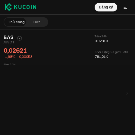
Đăng ký
Thủ công
Bot
BAS
Trần 24H
0,02819
/
USDT
0,02621
Khối lượng 24 giờ (BAS)
-1,98%
-0,00053
761,21K
Sàn 24H
0,02615
Khối lượng 24 giờ (USDT)
20,76K
Biểu đồ
Nguồn cấp dữ liệu
Thông tin Coin
Sổ lệnh
Giao dịch mớ
Thời gian
15 phút
Biểu đồ
Độ sâu