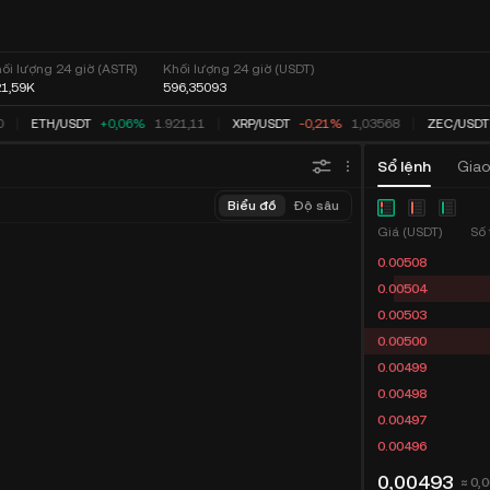
ối lượng 24 giờ (ASTR)
Khối lượng 24 giờ (USDT)
1,59K
596,35093
0
ETH
/
USDT
+0,06%
1.921,11
XRP
/
USDT
-0,21%
1,03568
ZEC
/
USDT
Sổ lệnh
Giao
Biểu đồ
Độ sâu
Giá (USDT)
Số 
0.00508
0.00504
0.00503
0.00500
0.00499
0.00498
0.00497
0.00496
0,00493
≈ 0,