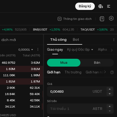
Đăng ký
Thông tin giao dịch
+4,96%
523,905
BNB
/
USDT
+1,55%
604,135
TAO
/
USDT
+3,80%
203,
Thủ công
Bot
 dịch mới
Giao ngay
Ký quỹ Độc lập
Alpha
Hợp
0,00001
tiền (ASTR)
Total (ASTR)
Mua
Bán
492.9752
3.62M
1.63M
3.61M
Giới hạn
Thị trường
Giới hạn nâng cao
111.06K
1.98M
1.81M
1.87M
Giá
2.90K
62.31K
USDT
16.84K
59.40K
8.45K
42.56K
Số tiền
34.11K
34.11K
ASTR
004925
USD