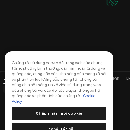
Chúng tôi sử dụng cookie để trang web của chúng
tôi hoạt động bình thường, cá nhân hoá nội dung và
quảng cáo, cung cấp các tính năng của mạng xã hội
Lệnh giao dịch mở
(
0
)
Vị thế (0)
Tài sản
Lịch sử Lệnh
L
và phân tích lưu lượng của chúng tôi. Chúng tôi
cũng chia sẻ thông tin về việc sử dụng trang web
Lệnh cơ bản (0)
Lệnh đặt trước (0)
Lệnh TWAP (0)
của chúng tôi với các đối tác truyền thông xã hội,
quảng cáo và phân tích của chúng tôi.
Cookie
Policy
Chấp nhận mọi cookie
Từ chối tất cả