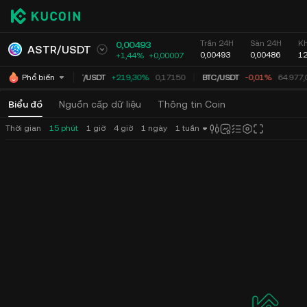
Trần 24H
Sàn 24H
Kh
0,00493
ASTR
/
USDT
0,00493
0,00486
12
+1,44%
+
0,00007
TUT
/
USDT
+219,30%
0,17150
BTC
/
USDT
-0,01%
64.977,
Phổ biến
Biểu đồ
Nguồn cấp dữ liệu
Thông tin Coin
Thời gian
15 phút
1 giờ
4 giờ
1 ngày
1 tuần