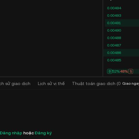
0.00494
0.00493
0.00491
0.00490
0.00488
0.00487
0.00486
0.00485
B
52%
48%
S
ịch sử giao dịch
Lịch sử vị thế
Thuật toán giao dịch
(
0
)
Giao nga
Đăng nhập
hoặc
Đăng ký