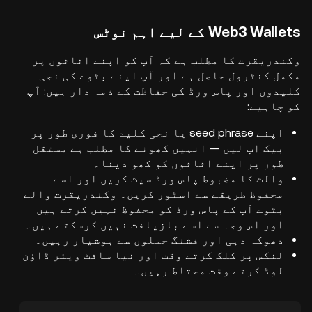
Web3 Wallets کے لیے اہم نوٹس
وکندریقرت کا مطلب ہے کہ آپ کو اپنے اثاثوں پر
مکمل کنٹرول حاصل ہے اور آپ اپنے بٹوے کی نجی
کلیدوں اور پاس ورڈ کی حفاظت کے ذمہ دار ہیں: آپ
کو چاہیے:
اپنے seed phrase یا نجی کلید کا فوری طور پر
بیک اپ لیں — انہیں کھونے کا مطلب ہے مستقل
طور پر اپنے اثاثوں کو کھو دینا۔
والٹ کا مضبوط پاس ورڈ سیٹ کریں اور اسے
محفوظ طریقے سے اسٹور کریں۔ وکندریقرت والے
بٹوے آپ کے پاس ورڈ کو محفوظ نہیں کرتے ہیں
اور اس وجہ سے اسے بازیافت نہیں کرسکتے ہیں۔
دھوکہ دہی اور فشنگ حملوں سے ہوشیار رہیں۔
لنکس پر کلک کرتے وقت اور نیا سافٹ ویئر ڈاؤن
لوڈ کرتے وقت محتاط رہیں۔