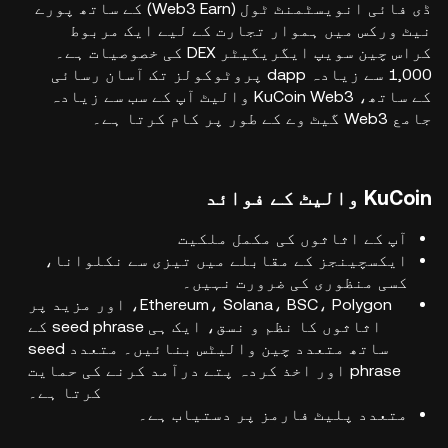
ڈی فائی انویسٹمنٹ ٹول (Web3 Earn) کے ساتھ پورے
نیٹ ورکس میں ہموار تجارت کے لیے ایک مربوط
کراس چین سویپ ایگریگیٹر DEX کی خصوصیات ہے۔
1,000 سے زیادہ dapp پروٹوکولز تک آسان رسائی
کے ساتھ، KuCoin Web3 والیٹ آپ کے سب سے زیادہ
جامع Web3 گیٹ وے کے طور پر کام کرتا ہے۔
KuCoin والیٹ کے فوائد
آپ کے اثاثوں کی مکمل ملکیت
ایکسچینجز کے مقابلے میں تیزی سے نکلوانا،
کسی منظوری کی ضرورت نہیں۔
Ethereum، Solana، BSC، Polygon، اور مزید پر
اثاثوں کا نظم و نسق، ایک ہی seed phrase کے
ساتھ متعدد چین والیٹس بنائیں۔ متعدد seed
phrase اور اخذ کردہ پتے درآمد کرنے کی حمایت
کرتا ہے۔
متعدد پلیٹ فارمز پر دستیاب ہے۔