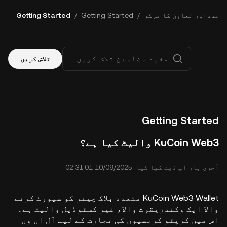
مدداور تعاون کا مرکز
/
Getting Started
/
Getting Started
تلاش کریں
Getting Started
KuCoin Web3 والیٹ کیا ہے؟
آخری بار اپ ڈیٹ کیا گیا: ⁦02:31:01 10/09/2025⁩
KuCoin Web3 Wallet متعدد بلاک چینز کو سپورٹ کرنے
والا ایک وکندریقرت والا، غیر کسٹوڈیل والیٹ ہے۔
اس میں کرپٹو کرنسیوں کی تجارت کے لیے آل ان ون