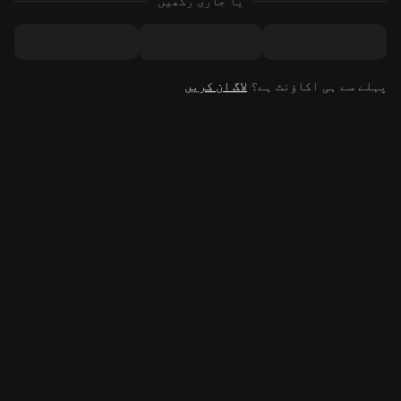
یا جاری رکھیں
پہلے سے ہی اکاؤنٹ ہے؟
لاگ ان کریں