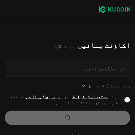
اکاؤنٹ بنائیں
مرحلہ 1/3
ای میل/فون نمبر
ریفرل کوڈ (اختیاری)
میں نے
استعمال کی شرائط
اور
رازداری کی پالیسی
کو پڑھ
لیا ہے اور ان سے اتفاق کرتا ہوں۔