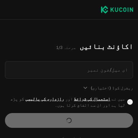
اکاؤنٹ بنائیں
مرحلہ 1/3
ای میل/فون نمبر
ریفرل کوڈ (اختیاری)
میں نے
استعمال کی شرائط
اور
رازداری کی پالیسی
کو پڑھ
لیا ہے اور ان سے اتفاق کرتا ہوں۔