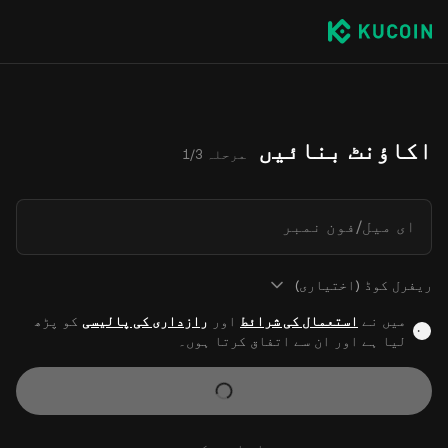
اکاؤنٹ بنائیں
مرحلہ 1/3
ای میل/فون نمبر
ریفرل کوڈ (اختیاری)
میں نے
استعمال کی شرائط
اور
رازداری کی پالیسی
کو پڑھ
لیا ہے اور ان سے اتفاق کرتا ہوں۔