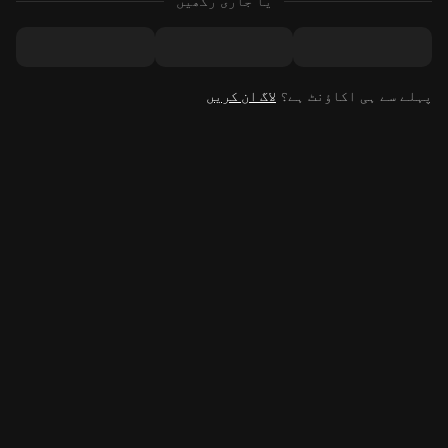
یا جاری رکھیں
پہلے سے ہی اکاؤنٹ ہے؟
لاگ ان کریں