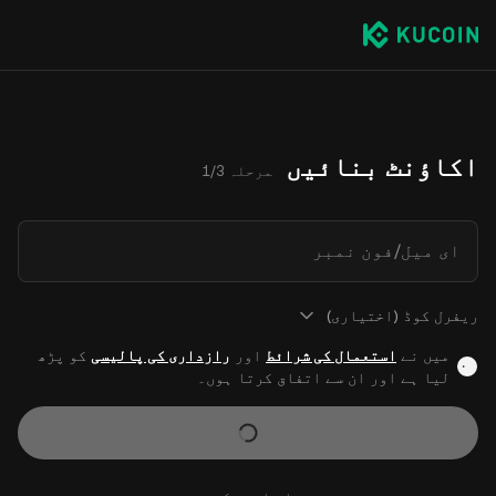
اکاؤنٹ بنائیں
مرحلہ 1/3
ای میل/فون نمبر
ریفرل کوڈ (اختیاری)
میں نے
استعمال کی شرائط
اور
رازداری کی پالیسی
کو پڑھ
لیا ہے اور ان سے اتفاق کرتا ہوں۔