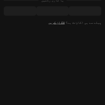
یا جاری رکھیں
پہلے سے ہی اکاؤنٹ ہے؟
لاگ ان کریں