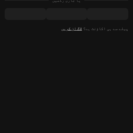
یا جاری رکھیں
پہلے سے ہی اکاؤنٹ ہے؟
لاگ ان کریں