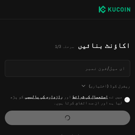
اکاؤنٹ بنائیں
مرحلہ 1/3
ای میل/فون نمبر
ریفرل کوڈ (اختیاری)
میں نے
استعمال کی شرائط
اور
رازداری کی پالیسی
کو پڑھ
لیا ہے اور ان سے اتفاق کرتا ہوں۔