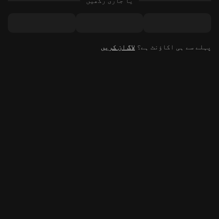
یا جاری رکھیں
پہلے سے ہی اکاؤنٹ ہے؟
لاگ ان کریں