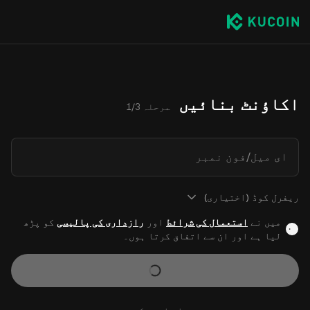
اکاؤنٹ بنائیں
مرحلہ 1/3
ای میل/فون نمبر
ریفرل کوڈ (اختیاری)
میں نے
استعمال کی شرائط
اور
رازداری کی پالیسی
کو پڑھ
لیا ہے اور ان سے اتفاق کرتا ہوں۔