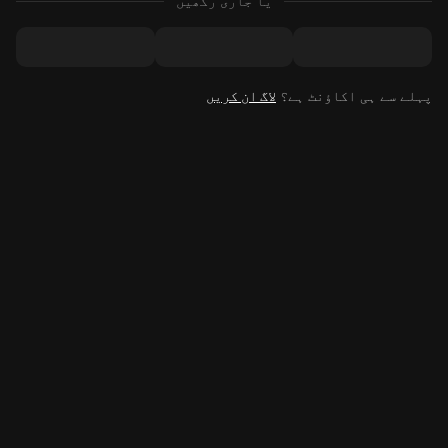
یا جاری رکھیں
پہلے سے ہی اکاؤنٹ ہے؟
لاگ ان کریں