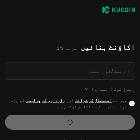
اکاؤنٹ بنائیں
مرحلہ 1/3
ای میل/فون نمبر
ریفرل کوڈ (اختیاری)
میں نے
استعمال کی شرائط
اور
رازداری کی پالیسی
کو پڑھ
لیا ہے اور ان سے اتفاق کرتا ہوں۔