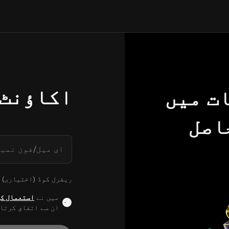
اکاؤنٹ 
ت میں
 حاصل
ای میل/فون نمبر
ریفرل کوڈ (اختیاری)
میں نے
استعمال کی
ان سے اتفاق کرتا