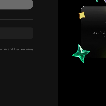
 کریں
ک
پہلے سے ہی اکاؤنٹ ہ