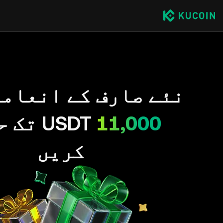
نئے صارف کے انعاما
11,000
USDT تک
کریں