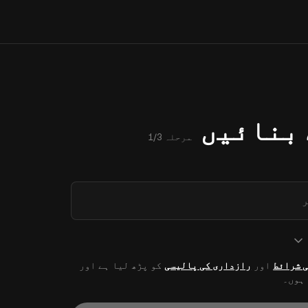
بنائیں
مرحلہ 1/3
 شرائط
اور
رازداری کی پالیسی
کو پڑھ لیا ہے اور
 ہوں۔