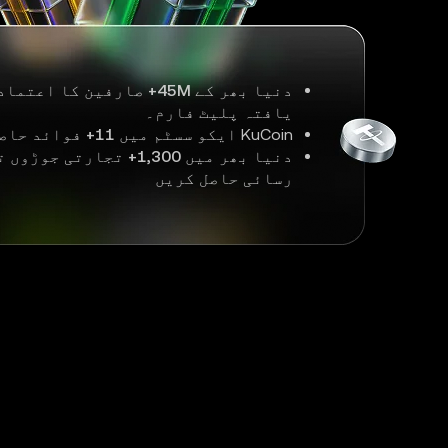
دنیا بھر کے
45M+
صارفین کا اعتماد
یافتہ پلیٹ فارم۔
KuCoin ایکو سسٹم میں
11+
فوائد حاصل
دنیا بھر میں
1,300+
تجارتی جوڑوں ت
رسائی حاصل کریں