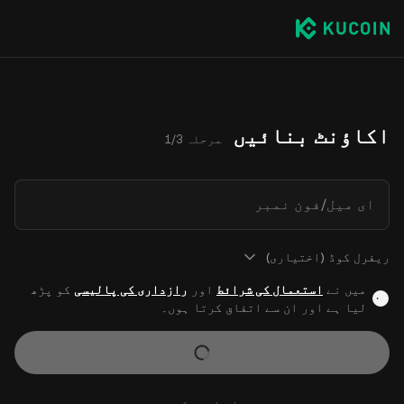
اکاؤنٹ بنائیں
مرحلہ 1/3
ای میل/فون نمبر
ریفرل کوڈ (اختیاری)
میں نے
استعمال کی شرائط
اور
رازداری کی پالیسی
کو پڑھ
لیا ہے اور ان سے اتفاق کرتا ہوں۔